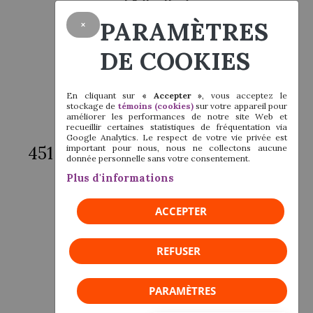
G5C 1C5
PARAMÈTRES
×
Téléphone :
418 589-2393
Sans frais :
1 877 589-2393
DE COOKIES
En cliquant sur
« Accepter »
, vous acceptez le
stockage de
témoins (cookies)
sur votre appareil pour
améliorer les performances de notre site Web et
Bureau de Sept-Îles
recueillir certaines statistiques de fréquentation via
Google Analytics. Le respect de votre vie privée est
important pour nous, nous ne collectons aucune
451 avenue Arnaud, salle Marconi
donnée personnelle sans votre consentement.
Sept-Îles, Québec
Plus d'informations
G4R 3B3
ACCEPTER
Téléphone :
418 960-1368
REFUSER
PARAMÈTRES
Suivez-nous !